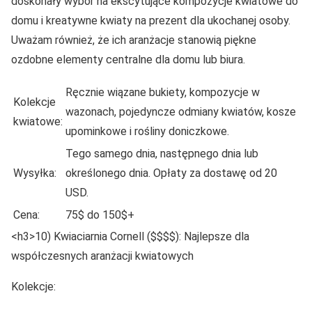
doskonały wybór na ekscytujące kompozycje kwiatowe do
domu i kreatywne kwiaty na prezent dla ukochanej osoby.
Uważam również, że ich aranżacje stanowią piękne
ozdobne elementy centralne dla domu lub biura.
Ręcznie wiązane bukiety, kompozycje w
Kolekcje
wazonach, pojedyncze odmiany kwiatów, kosze
kwiatowe:
upominkowe i rośliny doniczkowe.
Tego samego dnia, następnego dnia lub
Wysyłka:
określonego dnia. Opłaty za dostawę od 20
USD.
Cena:
75$ do 150$+
<h3>10) Kwiaciarnia Cornell ($$$$): Najlepsze dla
współczesnych aranżacji kwiatowych
Kolekcje: