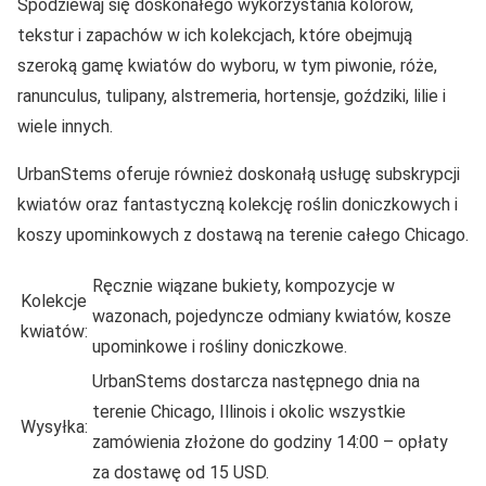
Spodziewaj się doskonałego wykorzystania kolorów,
tekstur i zapachów w ich kolekcjach, które obejmują
szeroką gamę kwiatów do wyboru, w tym piwonie, róże,
ranunculus, tulipany, alstremeria, hortensje, goździki, lilie i
wiele innych.
UrbanStems oferuje również doskonałą usługę subskrypcji
kwiatów oraz fantastyczną kolekcję roślin doniczkowych i
koszy upominkowych z dostawą na terenie całego Chicago.
Ręcznie wiązane bukiety, kompozycje w
Kolekcje
wazonach, pojedyncze odmiany kwiatów, kosze
kwiatów:
upominkowe i rośliny doniczkowe.
UrbanStems dostarcza następnego dnia na
terenie Chicago, Illinois i okolic wszystkie
Wysyłka:
zamówienia złożone do godziny 14:00 – opłaty
za dostawę od 15 USD.