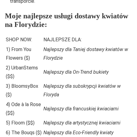
transporcie.
Moje najlepsze usługi dostawy kwiatów
na Florydzie:
SHOP NOW:
NAJLEPSZE DLA:
1) From You
Najlepszy dla Taniej dostawy kwiatów w
Flowers ($)
Florydzie
2) UrbanStems
Najlepszy dla On-Trend bukiety
($$)
3) BloomsyBox
Najlepszy dla subskrypcji kwiatów w
($)
Floryda
4) Ode à la Rose
Najlepszy dla francuskiej kwiaciarni
($$)
5) Floom ($$)
Najlepszy dla artystycznej kwiaciarni
6) The Bouqs ($)
Najlepszy dla Eco-Friendly kwiaty