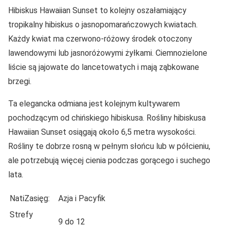
Hibiskus Hawaiian Sunset to kolejny oszałamiający
tropikalny hibiskus o jasnopomarańczowych kwiatach.
Każdy kwiat ma czerwono-różowy środek otoczony
lawendowymi lub jasnoróżowymi żyłkami. Ciemnozielone
liście są jajowate do lancetowatych i mają ząbkowane
brzegi.
Ta elegancka odmiana jest kolejnym kultywarem
pochodzącym od chińskiego hibiskusa. Rośliny hibiskusa
Hawaiian Sunset osiągają około 6,5 metra wysokości.
Rośliny te dobrze rosną w pełnym słońcu lub w półcieniu,
ale potrzebują więcej cienia podczas gorącego i suchego
lata.
NatiZasięg:
Azja i Pacyfik
Strefy
9 do 12