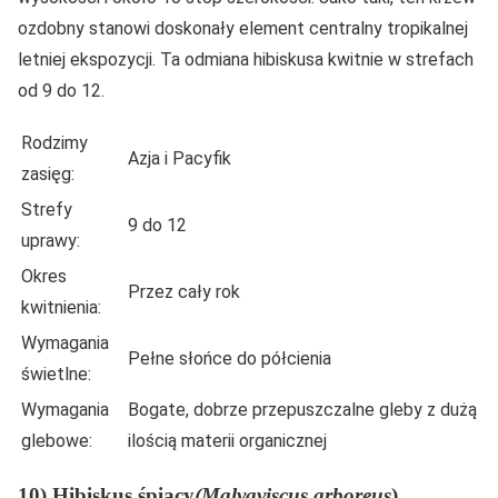
ozdobny stanowi doskonały element centralny tropikalnej
letniej ekspozycji. Ta odmiana hibiskusa kwitnie w strefach
od 9 do 12.
Rodzimy
Azja i Pacyfik
zasięg:
Strefy
9 do 12
uprawy:
Okres
Przez cały rok
kwitnienia:
Wymagania
Pełne słońce do półcienia
świetlne:
Wymagania
Bogate, dobrze przepuszczalne gleby z dużą
glebowe:
ilością materii organicznej
10) Hibiskus śpiący
(Malvaviscus arboreus
)