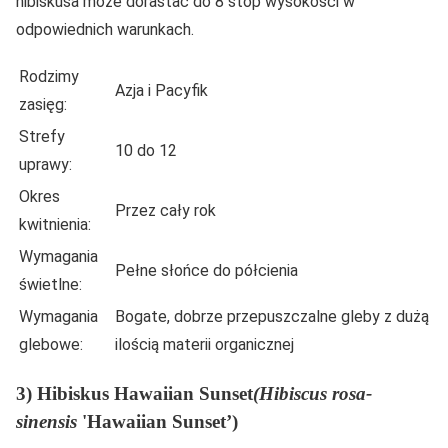
hibiskusa może dorastać do 8 stóp wysokości w
odpowiednich warunkach.
Rodzimy
Azja i Pacyfik
zasięg:
Strefy
10 do 12
uprawy:
Okres
Przez cały rok
kwitnienia:
Wymagania
Pełne słońce do półcienia
świetlne:
Wymagania
Bogate, dobrze przepuszczalne gleby z dużą
glebowe:
ilością materii organicznej
3) Hibiskus Hawaiian Sunset
(Hibiscus rosa-
sinensis
'Hawaiian Sunset’)