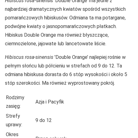
Hibiscus
rosa-sinensis 'Double Orange’ ma jedne z
najbardziej dramatycznych kwiatów spośród wszystkich
pomarańczowych hibiskusów. Odmiana ta ma potargane,
podwójne kwiaty o jasnopomarańczowych płatkach.
Hibiskus Double Orange ma również błyszczące,
ciemnozielone, jajowate lub lancetowate liście.
Hibiscus rosa-sinensis
'Double Orange’ najlepiej rośnie w
pełnym słońcu lub półcieniu w strefach od 9 do 12. Ta
odmiana hibiskusa dorasta do 6 stóp wysokości i około 5
stóp szerokości. Ma również wyprostowany pokrój.
Rodzimy
Azja i Pacyfik
zasięg:
Strefy
9 do 12
uprawy:
Okres