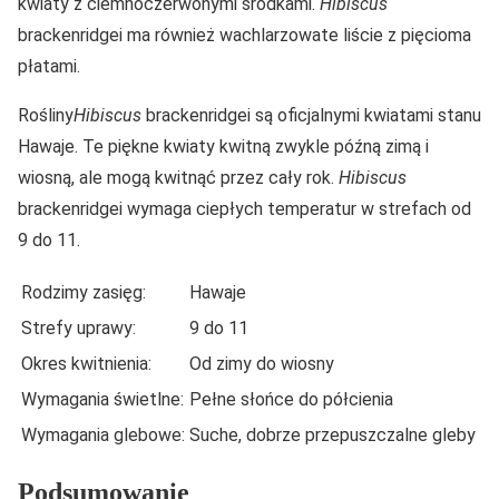
kwiaty z ciemnoczerwonymi środkami.
Hibiscus
brackenridgei ma również wachlarzowate liście z pięcioma
płatami.
Rośliny
Hibiscus
brackenridgei są oficjalnymi kwiatami stanu
Hawaje. Te piękne kwiaty kwitną zwykle późną zimą i
wiosną, ale mogą kwitnąć przez cały rok.
Hibiscus
brackenridgei wymaga ciepłych temperatur w strefach od
9 do 11.
Rodzimy zasięg:
Hawaje
Strefy uprawy:
9 do 11
Okres kwitnienia:
Od zimy do wiosny
Wymagania świetlne:
Pełne słońce do półcienia
Wymagania glebowe:
Suche, dobrze przepuszczalne gleby
Podsumowanie