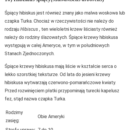
Śpiący hibiskus jest również znany jako malwa woskowa lub
czapka Turka. Chociaż w rzeczywistości nie należy do
rodzaju
Hibiscus
, ten wieloletni krzew liściasty również
należy do rodziny ślazowatych. Śpiące krzewy hibiskusa
występują w całej Ameryce, w tym w południowych
Stanach Zjednoczonych.
Śpiące krzewy hibiskusa mają liście w kształcie serca o
lekko szorstkiej teksturze. Od lata do jesieni krzewy
hibiskusa wytwarzają czerwono-pomarańczowe kwiaty.
Przed rozwinięciem płatki przypominają turecki kapelusz
fez, stąd nazwa czapka Turka.
Rodzimy
Obie Ameryki
zasięg:
Strefy uprawy:
7 do 10