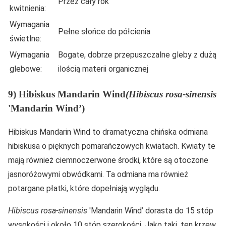
Przez cały rok
kwitnienia:
Wymagania
Pełne słońce do półcienia
świetlne:
Wymagania
Bogate, dobrze przepuszczalne gleby z dużą
glebowe:
ilością materii organicznej
9) Hibiskus Mandarin Wind
(Hibiscus rosa-sinensis
'Mandarin Wind’)
Hibiskus Mandarin Wind to dramatyczna chińska odmiana
hibiskusa o pięknych pomarańczowych kwiatach. Kwiaty te
mają również ciemnoczerwone środki, które są otoczone
jasnoróżowymi obwódkami. Ta odmiana ma również
potargane płatki, które dopełniają wyglądu.
Hibiscus rosa-sinensis
'Mandarin Wind’ dorasta do 15 stóp
wysokości i około 10 stóp szerokości. Jako taki, ten krzew