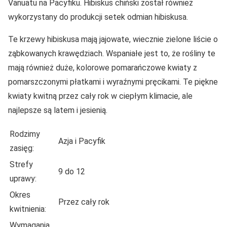
Vanuatu na Pacyfiku. Hibiskus chiński został również
wykorzystany do produkcji setek odmian hibiskusa.
Te krzewy hibiskusa mają jajowate, wiecznie zielone liście o
ząbkowanych krawędziach. Wspaniałe jest to, że rośliny te
mają również duże, kolorowe pomarańczowe kwiaty z
pomarszczonymi płatkami i wyraźnymi pręcikami. Te piękne
kwiaty kwitną przez cały rok w ciepłym klimacie, ale
najlepsze są latem i jesienią.
Rodzimy
Azja i Pacyfik
zasięg:
Strefy
9 do 12
uprawy:
Okres
Przez cały rok
kwitnienia:
Wymagania