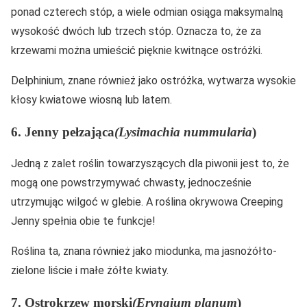
ponad czterech stóp, a wiele odmian osiąga maksymalną
wysokość dwóch lub trzech stóp. Oznacza to, że za
krzewami można umieścić pięknie kwitnące ostróżki.
Delphinium, znane również jako ostróżka, wytwarza wysokie
kłosy kwiatowe wiosną lub latem.
6. Jenny pełzająca
(Lysimachia nummularia
)
Jedną z zalet roślin towarzyszących dla piwonii jest to, że
mogą one powstrzymywać chwasty, jednocześnie
utrzymując wilgoć w glebie. A roślina okrywowa Creeping
Jenny spełnia obie te funkcje!
Roślina ta, znana również jako miodunka, ma jasnożółto-
zielone liście i małe żółte kwiaty.
7. Ostrokrzew morski
(Eryngium planum
)